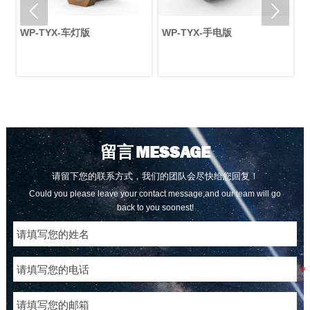


p
WP-TYX-车灯版
WP-TYX-手电版
W
留言
MESSAGE
请留下您的联系方式，我们的团队会尽快给您回复！
Could you please leave your contact message,and our team will go
back to you soonest!