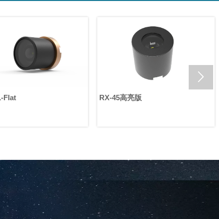

-Flat
RX-45高亮版