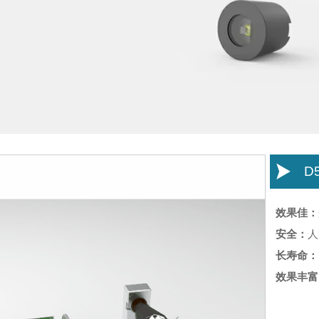

D5
效果佳：
安全：
人
长寿命：
效果丰富