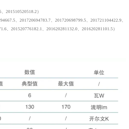
.5、201510520518.2）
94667.5、201720694783.7、201720698799.5、201721104422.9、
71.6、201520776182.1、201620281132.0、201620281101.5）