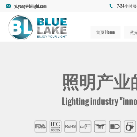

7×24小时服务

yi.yang@bl-light.com
首页 Home
激光产
照明产业
Lighting industry "inn