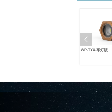

D18 Star Decoration Lamp
WP-TYX-车灯版
Module