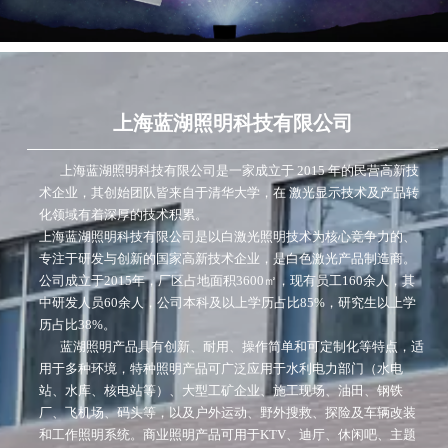
上海蓝湖照明科技有限公司
上海蓝湖照明科技有限公司是一家成立于 2015 年的民营高新技
术企业，其创始团队皆来自于清华大学，在 激光显示技术及产品转
化领域有着深厚的技术积累。
上海蓝湖照明科技有限公司是以白激光照明技术为核心竞争力的、
专注于研发与创新的国家高新技术企业，是白色激光产品制造商。
公司成立于2015年，厂区占地面积3600㎡，现有员工160余人，其
中研发人员60余人，公司本科及以上学历占比85%，研究生以上学
历占比38%。
蓝湖照明产品具有创新、耐用、操作简单和可定制化等特点，适
用于多种环境，特种照明产品可广泛应用于水利电力部门（水电
站、水库、核电站等）、大型工矿企业、施工现场、油田、钢铁
厂、飞机场、码头等，以及户外运动、野外搜救、探险及车辆改装
和工作照明系统。商业照明产品可用于KTV、迪厅、休闲吧、主题