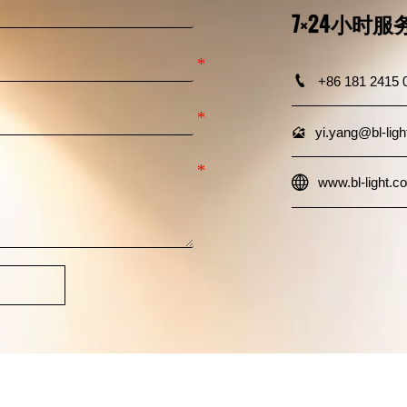
7×24小时

+86 181 2415 

yi.yang@bl-lig

www.bl-light.c